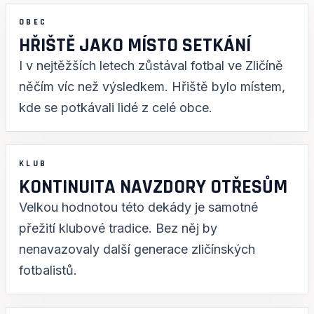
OBEC
HŘIŠTĚ JAKO MÍSTO SETKÁNÍ
I v nejtěžších letech zůstával fotbal ve Zličíně
něčím víc než výsledkem. Hřiště bylo místem,
kde se potkávali lidé z celé obce.
KLUB
KONTINUITA NAVZDORY OTŘESŮM
Velkou hodnotou této dekády je samotné
přežití klubové tradice. Bez něj by
nenavazovaly další generace zličínských
fotbalistů.