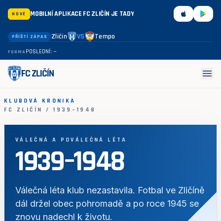
MOBILNÍ APLIKACE FC ZLIČÍN JE TADY
NOVÉ
Zličín
VS
Tempo
PŘÍŠTÍ ZÁPAS
POSLEDNÍ: —
FORMA
menu
FC ZLIČÍN
KLUBOVÁ KRONIKA
FC ZLIČÍN / 1939–1948
VÁLEČNÁ A POVÁLEČNÁ LÉTA
1939–1948
Válečná léta klub nezastavila. Fotbal ve Zličíně
dál držel obec pohromadě a po roce 1945 se
znovu nadechl k životu.