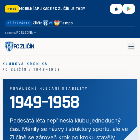
MOBILNÍ APLIKACE FC ZLIČÍN JE TADY
NOVÉ
Zličín
VS
Tempo
PŘÍŠTÍ ZÁPAS
POSLEDNÍ: —
FORMA
menu
FC ZLIČÍN
KLUBOVÁ KRONIKA
FC ZLIČÍN / 1949–1958
POVÁLEČNÉ HLEDÁNÍ STABILITY
1949–1958
Padesátá léta nepřinesla klubu jednoduchý
čas. Měnily se názvy i struktury sportu, ale ve
Zličíně se zároveň krok po kroku stavěly