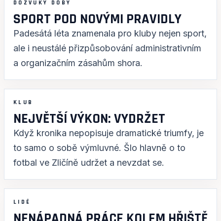
DOZVUKY DOBY
SPORT POD NOVÝMI PRAVIDLY
Padesátá léta znamenala pro kluby nejen sport,
ale i neustálé přizpůsobování administrativním
a organizačním zásahům shora.
KLUB
NEJVĚTŠÍ VÝKON: VYDRŽET
Když kronika nepopisuje dramatické triumfy, je
to samo o sobě výmluvné. Šlo hlavně o to
fotbal ve Zličíně udržet a nevzdat se.
LIDÉ
NENÁPADNÁ PRÁCE KOLEM HŘIŠTĚ