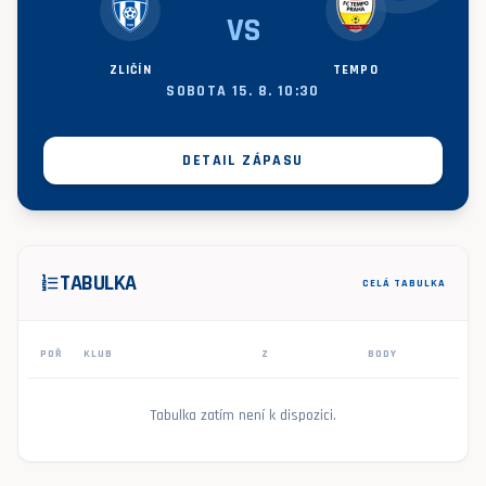
VS
ZLIČÍN
TEMPO
SOBOTA 15. 8. 10:30
DETAIL ZÁPASU
TABULKA
format_list_numbered
CELÁ TABULKA
POŘ
KLUB
Z
BODY
Tabulka zatím není k dispozici.