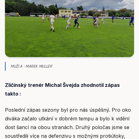
MUŽI A · MAREK MULLER
Zličínský trenér Michal Švejda zhodnotil zápas
takto :
Poslední zápas sezony byl pro nás úspěšný. Pro oko
diváka začalo utkání v dobrém tempu a bylo k vidění
dost šancí na obou stranách. Druhý poločas jsme se
soustředili více na defenzivu s možnými protiútoky,