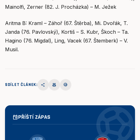
Mainolfi, Zerner (82. J. Procházka) – M. Ježek
Aritma B: Kraml – Záhoř (67. Štěrba), Mi. Dvořák, T.
Janda (76. Pavlovský), Kortiš – S. Kubr, Škoch – Ta.
Hagino (76. Migdal), Ling, Vacek (67. Štemberk) – V.
Musil.
SDÍLET ČLÁNEK:
share
social_leaderboard
alternate_email
sports_socce
PŘÍŠTÍ ZÁPAS
event