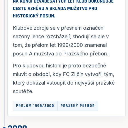
NA KONCI DEVADESÁTÝCH LET KLUB DOKONČUJE
CESTU VZHŮRU A SKLÁDÁ MUŽSTVO PRO
HISTORICKÝ POSUN.
Klubové zdroje se v přesném označení
sezony lehce rozcházejí, shodují se ale v
tom, že přelom let 1999/2000 znamenal
posun A mužstva do Pražského přeboru.
Pro klubovou historii je proto bezpečné
mluvit o období, kdy FC Zličín vytvořil tým,
který dokázal vstoupit do nejvyšší pražské
soutěže.
PŘELOM 1999/2000
PRAŽSKÝ PŘEBOR