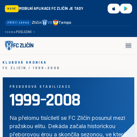
MOBILNÍ APLIKACE FC ZLIČÍN JE TADY
NOVÉ
Zličín
VS
Tempo
PŘÍŠTÍ ZÁPAS
POSLEDNÍ: —
FORMA
menu
FC ZLIČÍN
KLUBOVÁ KRONIKA
FC ZLIČÍN / 1999–2008
PŘEBOROVÁ STABILIZACE
1999–2008
Na přelomu tisíciletí se FC Zličín posunul mezi
pražskou elitu. Dekáda začala historickou
přeborovou érou a skončila sezonou, ve které