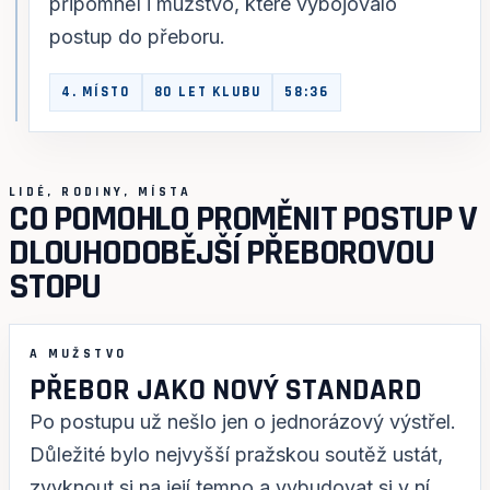
připomněl i mužstvo, které vybojovalo
postup do přeboru.
4. MÍSTO
80 LET KLUBU
58:36
LIDÉ, RODINY, MÍSTA
CO POMOHLO PROMĚNIT POSTUP V
DLOUHODOBĚJŠÍ PŘEBOROVOU
STOPU
A MUŽSTVO
PŘEBOR JAKO NOVÝ STANDARD
Po postupu už nešlo jen o jednorázový výstřel.
Důležité bylo nejvyšší pražskou soutěž ustát,
zvyknout si na její tempo a vybudovat si v ní